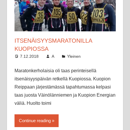
ITSENÄISYYSMARATONILLA
KUOPIOSSA
7.12.2018
A
Yleinen
Maratonkerholaisia oli taas perinteisellä
itsenäisyyspäivän retkellä Kuopiossa. Kuopion
Reippaan järjestämässä tapahtumassa kelpasi
taas juosta Väinölänniemen ja Kuopion Energian
väliä. Huolto toimi
Continue reading