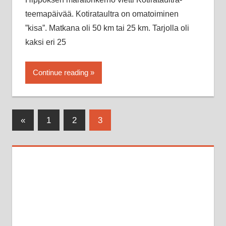
teemapäivää. Kotirataultra on omatoiminen
”kisa”. Matkana oli 50 km tai 25 km. Tarjolla oli
kaksi eri 25
Continue reading
Artikkelien
Previous
«
1
2
3
Posts
sivutus