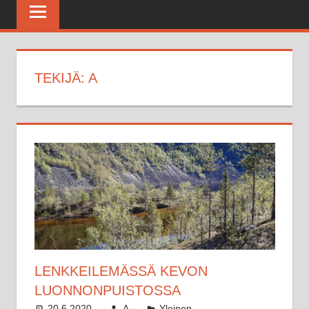
Maratonkerho
TEKIJÄ:
A
LENKKEILEMÄSSÄ KEVON
LUONNONPUISTOSSA
20.6.2020
A
Yleinen