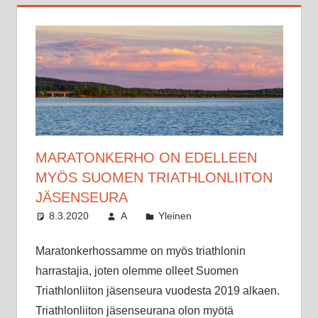
MARATONKERHO ON EDELLEEN
MYÖS SUOMEN TRIATHLONLIITON
JÄSENSEURA
8.3.2020
A
Yleinen
Maratonkerhossamme on myös triathlonin
harrastajia, joten olemme olleet Suomen
Triathlonliiton jäsenseura vuodesta 2019 alkaen.
Triathlonliiton jäsenseurana olon myötä