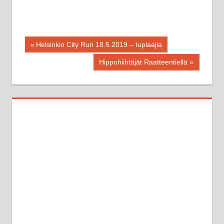
Artikkelien
Previous
Helsinkin City Run 18.5.2019 – tuplaajia
Post:
selaus
Next
Hippohiihtäjät Raatteentiellä
Post: