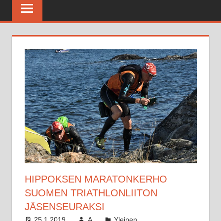
Maratonkerho
HIPPOKSEN MARATONKERHO
SUOMEN TRIATHLONLIITON
JÄSENSEURAKSI
25.1.2019
A
Yleinen