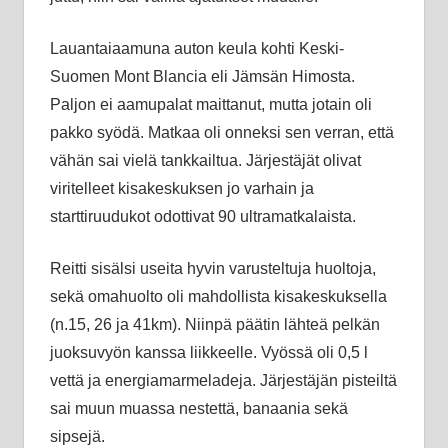
Lauantaiaamuna auton keula kohti Keski-
Suomen Mont Blancia eli Jämsän Himosta.
Paljon ei aamupalat maittanut, mutta jotain oli
pakko syödä. Matkaa oli onneksi sen verran, että
vähän sai vielä tankkailtua. Järjestäjät olivat
viritelleet kisakeskuksen jo varhain ja
starttiruudukot odottivat 90 ultramatkalaista.
Reitti sisälsi useita hyvin varusteltuja huoltoja,
sekä omahuolto oli mahdollista kisakeskuksella
(n.15, 26 ja 41km). Niinpä päätin lähteä pelkän
juoksuvyön kanssa liikkeelle. Vyössä oli 0,5 l
vettä ja energiamarmeladeja. Järjestäjän pisteiltä
sai muun muassa nestettä, banaania sekä
sipsejä.