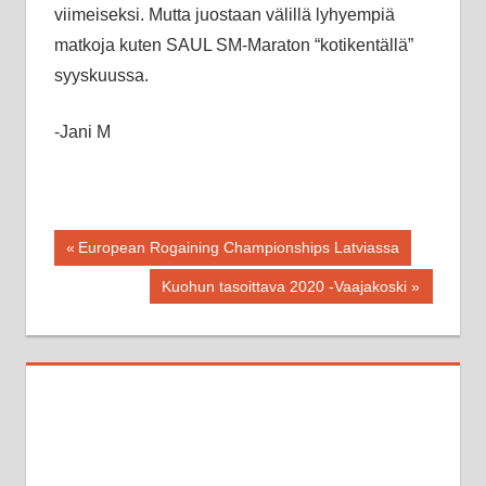
viimeiseksi. Mutta juostaan välillä lyhyempiä
matkoja kuten SAUL SM-Maraton “kotikentällä”
syyskuussa.
-Jani M
Artikkelien
Previous
European Rogaining Championships Latviassa
Post:
selaus
Next
Kuohun tasoittava 2020 -Vaajakoski
Post: