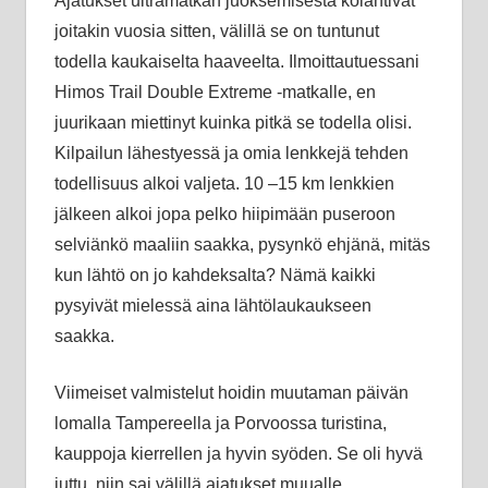
Ajatukset ultramatkan juoksemisesta kolahtivat
joitakin vuosia sitten, välillä se on tuntunut
todella kaukaiselta haaveelta. Ilmoittautuessani
Himos Trail Double Extreme -matkalle, en
juurikaan miettinyt kuinka pitkä se todella olisi.
Kilpailun lähestyessä ja omia lenkkejä tehden
todellisuus alkoi valjeta. 10 –15 km lenkkien
jälkeen alkoi jopa pelko hiipimään puseroon
selviänkö maaliin saakka, pysynkö ehjänä, mitäs
kun lähtö on jo kahdeksalta? Nämä kaikki
pysyivät mielessä aina lähtölaukaukseen
saakka.
Viimeiset valmistelut hoidin muutaman päivän
lomalla Tampereella ja Porvoossa turistina,
kauppoja kierrellen ja hyvin syöden. Se oli hyvä
juttu, niin sai välillä ajatukset muualle.