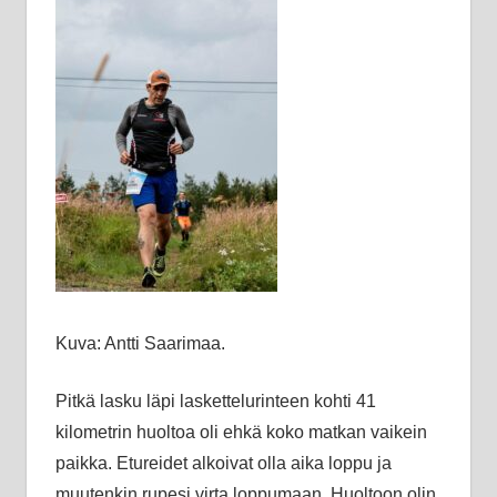
Kuva: Antti Saarimaa.
Pitkä lasku läpi laskettelurinteen kohti 41
kilometrin huoltoa oli ehkä koko matkan vaikein
paikka. Etureidet alkoivat olla aika loppu ja
muutenkin rupesi virta loppumaan. Huoltoon olin