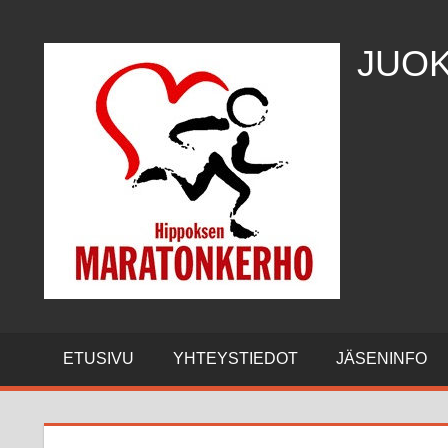
Skip
to
JUOK
content
Hippoksen
Maratonkerho
ETUSIVU
YHTEYSTIEDOT
JÄSENINFO