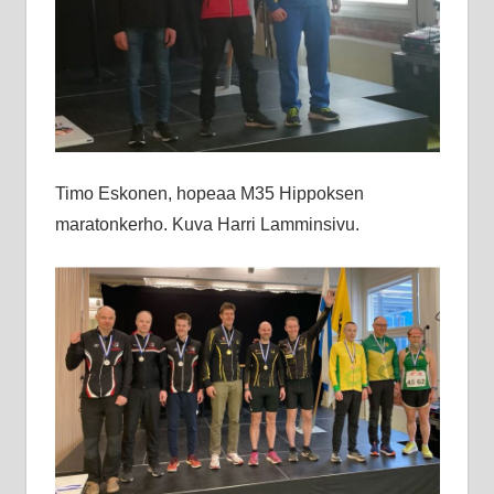
Timo Eskonen, hopeaa M35 Hippoksen
maratonkerho. Kuva Harri Lamminsivu.