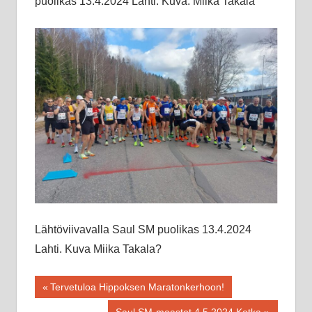
puolikas 13.4.2024 Lahti. Kuva: Miika Takala
Lähtöviivavalla Saul SM puolikas 13.4.2024
Lahti. Kuva Miika Takala?
Artikkelien
Previous
Tervetuloa Hippoksen Maratonkerhoon!
Post:
Next
Saul SM-maastot 4.5.2024 Kotka