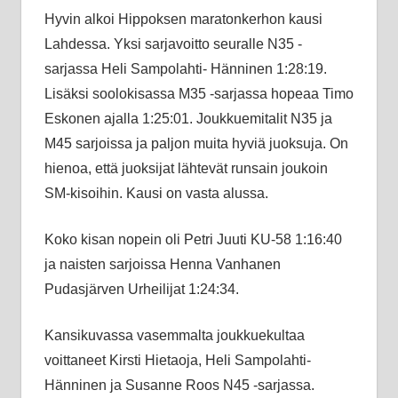
Hyvin alkoi Hippoksen maratonkerhon kausi
Lahdessa. Yksi sarjavoitto seuralle N35 -
sarjassa Heli Sampolahti- Hänninen 1:28:19.
Lisäksi soolokisassa M35 -sarjassa hopeaa Timo
Eskonen ajalla 1:25:01. Joukkuemitalit N35 ja
M45 sarjoissa ja paljon muita hyviä juoksuja. On
hienoa, että juoksijat lähtevät runsain joukoin
SM-kisoihin. Kausi on vasta alussa.
Koko kisan nopein oli Petri Juuti KU-58 1:16:40
ja naisten sarjoissa Henna Vanhanen
Pudasjärven Urheilijat 1:24:34.
Kansikuvassa vasemmalta joukkuekultaa
voittaneet Kirsti Hietaoja, Heli Sampolahti-
Hänninen ja Susanne Roos N45 -sarjassa.