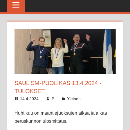
Maratonkerho
SAUL SM-PUOLIKAS 13.4.2024 -
TULOKSET
14.4.2024
P
Yleinen
Huhtikuu on maantiejuoksujen aikaa ja alkaa
peruskunnon ulosmittaus.