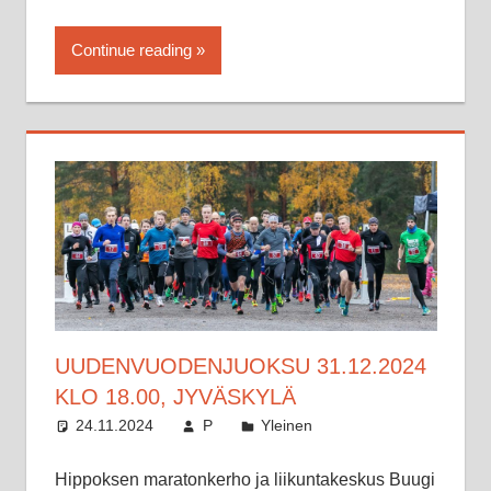
Continue reading
UUDENVUODENJUOKSU 31.12.2024
KLO 18.00, JYVÄSKYLÄ
24.11.2024
P
Yleinen
Hippoksen maratonkerho ja liikuntakeskus Buugi