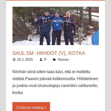
SAUL SM -HIIHDOT (V), KOTKA
25.1.2025
P
Yleinen
Niinhän siinä sitten taas kävi, että ei maltettu
viettää Paavon päivää kotikonnuilla. Hiihtäminen
ja juoksu ovat sisaruslajeja varsinkin varttuneille,
koska
Continue reading