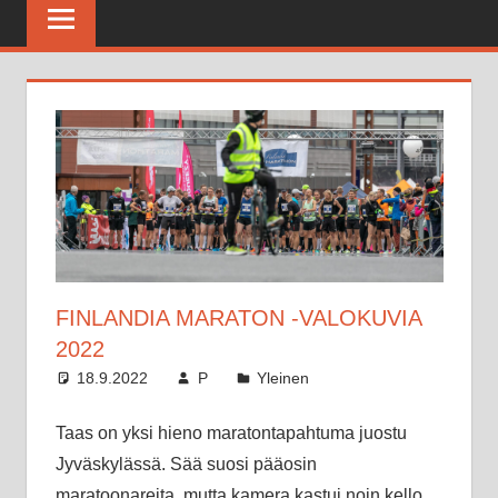
Maratonkerho
FINLANDIA MARATON -VALOKUVIA
2022
18.9.2022
P
Yleinen
Taas on yksi hieno maratontapahtuma juostu
Jyväskylässä. Sää suosi pääosin
maratoonareita, mutta kamera kastui noin kello