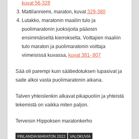
kuvat 56-328
Mattilanniemi, maraton, kuvat
329-380
Lutakko, maratonin maaliin tulo ja
puolimaratonin juoksijoita pääosin
ensimmäiseltä kierrokselta. Voittajien maaliin
tulo maraton ja puolimaratonin voittaja
viimeisissä kuvassa,
kuvat 381- 807
Sää oli parempi kuin säätiedotuksen lupasivat ja
sade alkoi vasta puolimaratonin aikana.
Talven yhteislenkin alkavat pikapuoliin ja yhteistä
tekemistä on vaikka miten paljon.
Terveisin Hippoksen maratonkerho
FINLANDIA MARATON 2022
VALOKUVIA