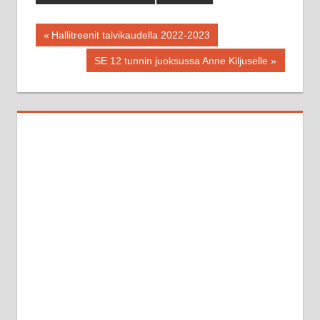
Artikkelien
Previous
Hallitreenit talvikaudella 2022-2023
Post:
selaus
Next
SE 12 tunnin juoksussa Anne Kiljuselle
Post: