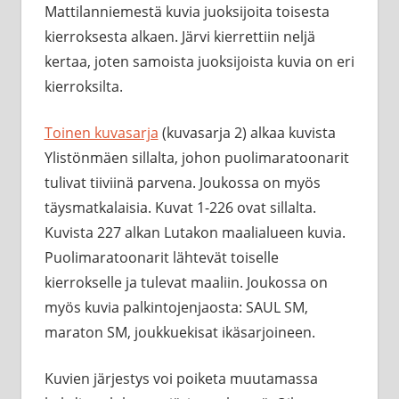
Mattilanniemestä kuvia juoksijoita toisesta
kierroksesta alkaen. Järvi kierrettiin neljä
kertaa, joten samoista juoksijoista kuvia on eri
kierroksilta.
Toinen kuvasarja
(kuvasarja 2) alkaa kuvista
Ylistönmäen sillalta, johon puolimaratoonarit
tulivat tiiviinä parvena. Joukossa on myös
täysmatkalaisia. Kuvat 1-226 ovat sillalta.
Kuvista 227 alkan Lutakon maalialueen kuvia.
Puolimaratoonarit lähtevät toiselle
kierrokselle ja tulevat maaliin. Joukossa on
myös kuvia palkintojenjaosta: SAUL SM,
maraton SM, joukkuekisat ikäsarjoineen.
Kuvien järjestys voi poiketa muutamassa