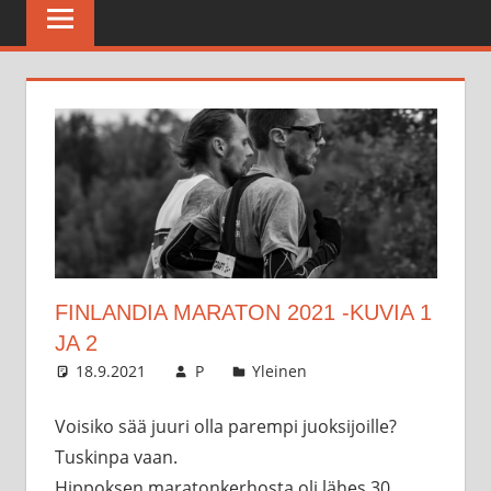
Maratonkerho
FINLANDIA MARATON 2021 -KUVIA 1
JA 2
18.9.2021
P
Yleinen
Voisiko sää juuri olla parempi juoksijoille?
Tuskinpa vaan.
Hippoksen maratonkerhosta oli lähes 30