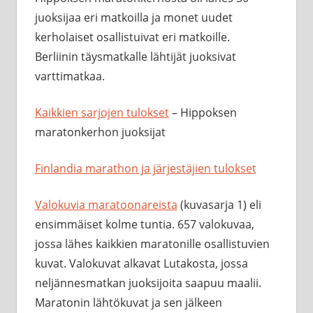
juoksijaa eri matkoilla ja monet uudet
kerholaiset osallistuivat eri matkoille.
Berliinin täysmatkalle lähtijät juoksivat
varttimatkaa.
Kaikkien sarjojen tulokset
– Hippoksen
maratonkerhon juoksijat
Finlandia marathon ja järjestäjien tulokset
Valokuvia maratoonareista
(kuvasarja 1) eli
ensimmäiset kolme tuntia. 657 valokuvaa,
jossa lähes kaikkien maratonille osallistuvien
kuvat. Valokuvat alkavat Lutakosta, jossa
neljännesmatkan juoksijoita saapuu maalii.
Maratonin lähtökuvat ja sen jälkeen