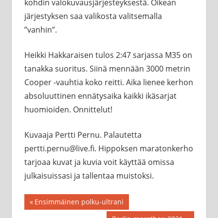
kohdin valokuvausjärjesteyksestä. Oikean
järjestyksen saa valikosta valitsemalla
”vanhin”.
Heikki Hakkaraisen tulos 2:47 sarjassa M35 on
tanakka suoritus. Siinä mennään 3000 metrin
Cooper -vauhtia koko reitti. Aika lienee kerhon
absoluuttinen ennätysaika kaikki ikäsarjat
huomioiden. Onnittelut!
Kuvaaja Pertti Pernu. Palautetta
pertti.pernu@live.fi. Hippoksen maratonkerho
tarjoaa kuvat ja kuvia voit käyttää omissa
julkaisuissasi ja tallentaa muistoksi.
Artikkelien
Previous
Ensimmäinen polku-ultrani
Post: