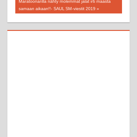
Next
Maratoonarilla nähty molemmat jalat irti maasta
Post:
samaan aikaan!!- SAUL SM-viestit 2019