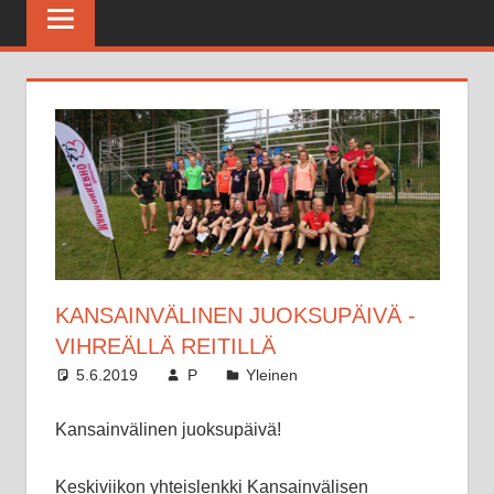
Maratonkerho
KANSAINVÄLINEN JUOKSUPÄIVÄ -
VIHREÄLLÄ REITILLÄ
5.6.2019
P
Yleinen
Kansainvälinen juoksupäivä!
Keskiviikon yhteislenkki Kansainvälisen