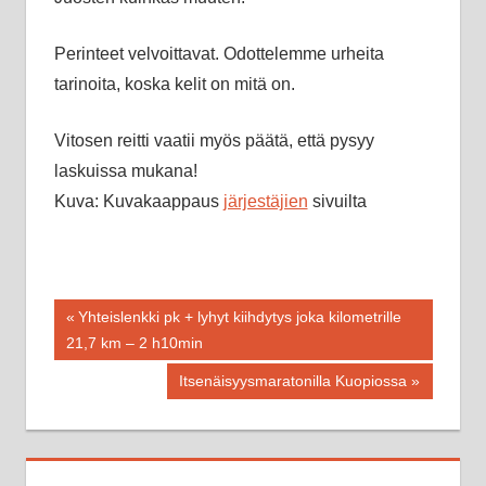
Perinteet velvoittavat. Odottelemme urheita
tarinoita, koska kelit on mitä on.
Vitosen reitti vaatii myös päätä, että pysyy
laskuissa mukana!
Kuva: Kuvakaappaus
järjestäjien
sivuilta
Artikkelien
Previous
Yhteislenkki pk + lyhyt kiihdytys joka kilometrille
Post:
21,7 km – 2 h10min
selaus
Next
Itsenäisyysmaratonilla Kuopiossa
Post: