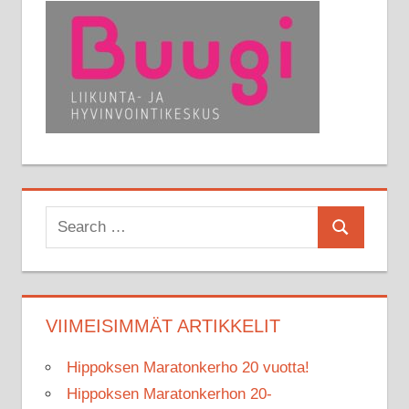
Search
Search
for:
VIIMEISIMMÄT ARTIKKELIT
Hippoksen Maratonkerho 20 vuotta!
Hippoksen Maratonkerhon 20-