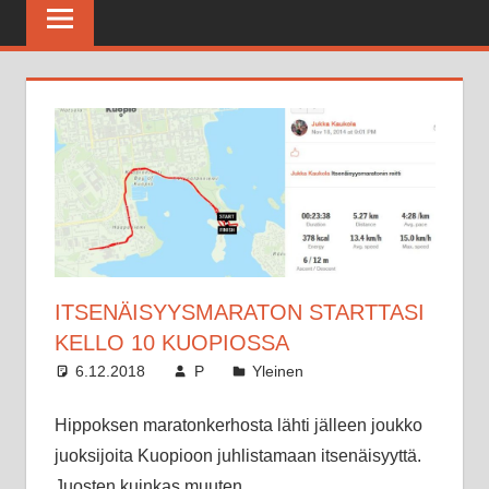
Maratonkerho
ITSENÄISYYSMARATON STARTTASI
KELLO 10 KUOPIOSSA
6.12.2018
P
Yleinen
Hippoksen maratonkerhosta lähti jälleen joukko
juoksijoita Kuopioon juhlistamaan itsenäisyyttä.
Juosten kuinkas muuten.